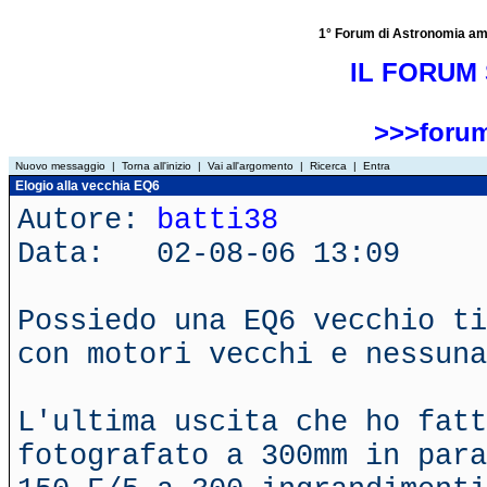
1° Forum di Astronomia amator
IL FORUM 
>>>forum
Nuovo messaggio
|
Torna all'inizio
|
Vai all'argomento
|
Ricerca
|
Entra
Elogio alla vecchia EQ6
Autore:
batti38
Data: 02-08-06 13:09
Possiedo una EQ6 vecchio ti
con motori vecchi e nessuna
L'ultima uscita che ho fatt
fotografato a 300mm in para